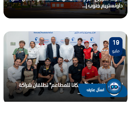
أدنوك للتوزيع" تُبرم اتفاقية نهائية للاستحواذ على "شل
داونستريم جنوب إ...
19
مايو
"أدنوك للتوزيع" و"أمريكانا للمطاعم" تطلقان شراكة
إقليمية لتعزيز تجربة ...