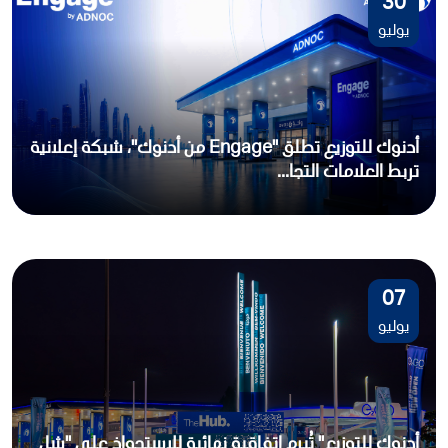
30
يوليو
أدنوك للتوزيع تطلق "Engage من أدنوك"، شبكة إعلانية
تربط العلامات التجا...
07
يوليو