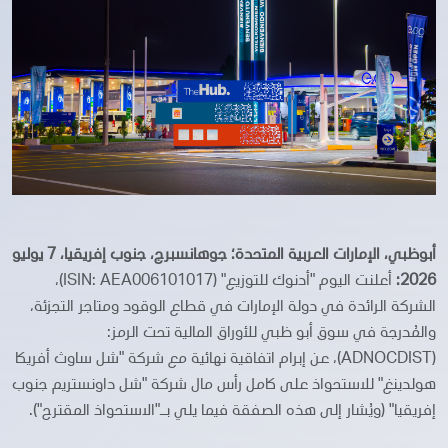
أبوظبي، الإمارات العربية المتحدة؛ جوهانسبرج، جنوب إفريقيا، 7 يوليو
2026:
أعلنت اليوم "أدنوك للتوزيع" (ISIN: AEA006101017)،
الشركة الرائدة في دولة الإمارات في قطاع الوقود ومتاجر التجزئة،
والمُدرجة في سوق أبو ظبي للأوراق المالية تحت الرمز:
(ADNOCDIST)، عن إبرام اتفاقية نهائية مع شركة "شل ساوث أفريكا
هولدينغ" للاستحواذ على كامل رأس مال شركة "شل داونستريم جنوب
إفريقيا" (ويُشار إلى هذه الصفقة فيما يلي بـ"الاستحواذ المقترح").