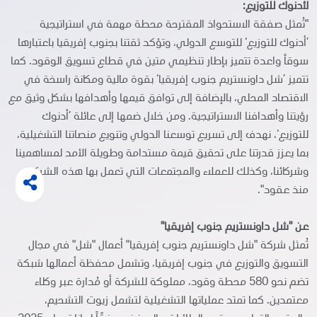
لأدنوك للتوزيع:
"تُمثل صفقة الاستحواذ المقترحة محطة مهمة في استراتيجية
’أدنوك للتوزيع‘ للتوسع الدولي، وتؤكد ثقتنا بجنوب إفريقيا باعتبارها
سوقاً واعدة تتميز بإطار تنظيمي متين في قطاع تسويق الوقود. كما
تتميز ’شل داونستريم جنوب إفريقيا‘ بقوة مالية ومكانة راسخة في
الاقتصاد المحلي، بالإضافة إلى توافق قيمها وأهدافها بشكل وثيق مع
رؤيتنا وأهدافنا الاستراتيجية. ومن خلال ضمها إلى عائلة ’أدنوك
للتوزيع‘، نهدف إلى تسريع توسعنا الدولي وتنويع منصاتنا التشغيلية،
بما يعزز قدرتنا على تحقيق قيمة مستدامة وطويلة الأمد لمساهمينا
وشركائنا، وكذلك للعملاء والمجتمعات التي تعمل بها هذه الشركة
منذ عقود".
عن "شل داونستريم جنوب إفريقيا"
تُمثل شركة "شل داونستريم جنوب إفريقيا" أعمال "شل" في مجال
التسويق والتوزيع في جنوب إفريقيا، وتشمل محفظة أعمالها شبكة
تضم نحو 580 محطة وقود، مملوكة للشركة أو مُدارة عبر وكلاء
معتمدين. كما تمتد عملياتها التشغيلية لتشمل زيوت التشحيم،