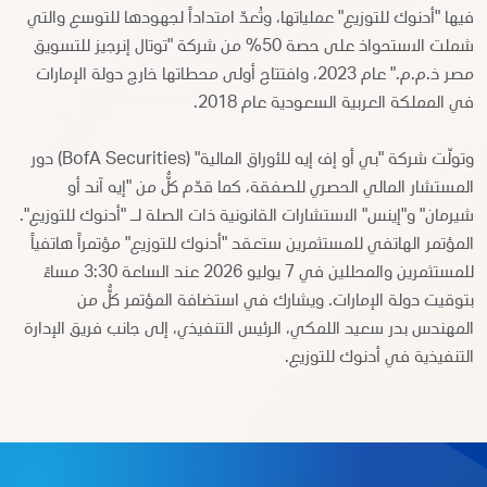
فيها "أدنوك للتوزيع" عملياتها، وتُعدّ امتداداً لجهودها للتوسع والتي
شملت الاستحواذ على حصة 50% من شركة "توتال إنرجيز للتسويق
مصر ذ.م.م." عام 2023، وافتتاح أولى محطاتها خارج دولة الإمارات
في المملكة العربية السعودية عام 2018.
وتولّت شركة "بي أو إف إيه للأوراق المالية" (BofA Securities) دور
المستشار المالي الحصري للصفقة، كما قدّم كلٌّ من "إيه آند أو
شيرمان" و"إينس" الاستشارات القانونية ذات الصلة لـ "أدنوك للتوزيع".
المؤتمر الهاتفي للمستثمرين ستعقد "أدنوك للتوزيع" مؤتمراً هاتفياً
للمستثمرين والمحللين في 7 يوليو 2026 عند الساعة 3:30 مساءً
بتوقيت دولة الإمارات. ويشارك في استضافة المؤتمر كلٌّ من
المهندس بدر سعيد اللمكي، الرئيس التنفيذي، إلى جانب فريق الإدارة
التنفيذية في أدنوك للتوزيع.