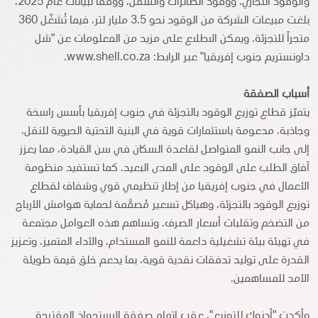
والوقود التجاري، ووقود الطائرات والسفن، ووفقًاً لبيانات عام 2025،
بلغت مبيعات الشركة من الوقود نحو 3.5 مليار لتر، فيما تُشغّل 360
متجراً للتجزئة. ويمكن الاطلاع على مزيد من المعلومات عن "شل
داونستريم جنوب إفريقيا" عبر الرابط: www.shell.co.za.
أسباب الصفقة
يتميّز قطاع توزيع الوقود بالتجزئة في جنوب إفريقيا بأسس راسخة
وجاذبة، مدعومة باستثمارات قوية في البنية التحتية الحيوية للنقل،
إلى جانب النمو المتواصل لقاعدة السكان في سن القيادة، مما يعزز
آفاق الطلب على الوقود على المدى البعيد. كما تستفيد منظومة
الأعمال في جنوب إفريقيا من إطار تنظيمي قوي وشفاف لقطاع
توزيع الوقود بالتجزئة، وهياكل تسعير مُصمَّمة لحماية هوامش الأرباح
من التضخم وتقلبات أسعار الصرف. وتساهم هذه العوامل مجتمعة
في تهيئة بيئة تشغيلية داعمة للنمو المستدام، والأداء المتميز، وتعزيز
القدرة على توليد تدفقات نقدية قوية، بما يدعم خلق قيمة طويلة
الأمد للمساهمين.
وأكدت "أدنوك للتوزيع"، عقب إتمام صفقة الاستحواذ المقترحة