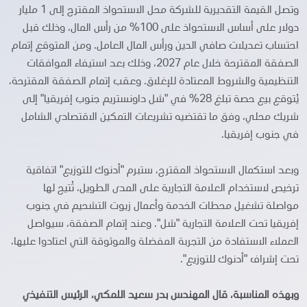
وتصل القيمة التقديرية للشركة محل الاستحواذ المقترح إلى 1 مليار
دولار على أساس الاستحواذ على 100% من رأس المال، وذلك قبل
احتساب تعديلات صافي الدين ورأس المال العامل. ومن المتوقع إتمام
الصفقة المقترحة خلال عام 2027، وذلك بعد استيفاء الموافقات
التنظيمية والشروط المعتادة للإغلاق. وعقب إتمام الصفقة المقترحة،
يُتوقع بيع حصة تبلغ 28% في "شل داونستريم جنوب إفريقيا" إلى
شريك محلي، وفق ما تقتضيه تشريعات التمكين الاقتصادي الشامل
في جنوب إفريقيا.
وبعد استكمال الاستحواذ المقترح، ستبرم "أدنوك للتوزيع" اتفاقية
ترخيص لاستخدام العلامة التجارية على المدى الطويل، تُتيح لها
مواصلة تشغيل محطات الخدمة وأعمال زيوت التشحيم في جنوب
إفريقيا تحت العلامة التجارية "شل". وعند إتمام الصفقة، سيواصل
العملاء الاستفادة من التجربة المفضلة والموثوقة التي اعتادوا عليها،
تحت إشراف "أدنوك للتوزيع".
وبهذه المناسبة، قال المهندس بدر سعيد اللمكي، الرئيس التنفيذي