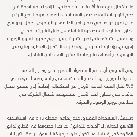
واستكمال بيع حصة أقلية لشريك محلي، التزامها بالمساهمة في
دعم الأولويات الاقتصادية والاستراتيجية لجنوب إفريقيا، مع التركيز
على تعزيز دورها في ضمان أمن الطاقة، وخلق فرص العمل، وتوسيع
نطاق المشاركة الاقتصادية الشاملة من خلال الشريك المحلي.
وستعمل الشركة على اختيار شريك يتميز بفهم عميق للسوق الجنوب
إفريقي، وإطاره التنظيمي، ومتطلبات التشغيل المحلية، بما يضمن
التوافق مع أهداف تشريعات التمكين الاقتصادي الشامل.
ومن المتوقع أن يدعم الاستحواذ المقترح خلق وتعزيز القيمة لـ
"أدنوك للتوزيع"، وذلك عبر المساهمة في زيادة ربحية السهم بنحو
6% خلال السنة المالية الأولى من استكماله، إضافةً إلى تحقيق معدل
عائد داخلي يتجاوز الحد الأدنى المستهدف لأعمال الشركة في
قطاعَي توزيع الوقود والتجزئة.
وسيمثّل الاستحواذ المقترح، عند إتمامه، محطة بارزة في استراتيجية
التوسع الدولي لـ "أدنوك للتوزيع"، بما يعزز حضورها في قطاع توزيع
الوقود في إفريقيا. وستكون جنوب إفريقيا السوق الرابعة التي تباشر