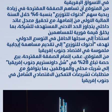
في الأسواق الإفريقية
من المتوقع أن تساهم الصفقة المقترحة في زيادة
ربحية سهم "أدنوك للتوزيع" بنسبة 6% خلال السنة
المالية الأولى من إتمامها، مع تحقيق معدل عائد
داخلي يتجاوز الحد الأدنى المستهدف للشركة، بما
يخلق قيمة فورية للمساهمين
استناداً إلى سجلها الحافل في التوسع الدولي،
تهدف "أدنوك للتوزيع" إلى تقديم مساهمة إيجابية
ملموسة في اقتصاد جنوب إفريقيا
من المتوقع، عقب إتمام الصفقة المقترحة، بيع
حصة تبلغ 28% في "شل داونستريم جنوب إفريقيا”
إلى شريك محلي والموظفين، بما يتوافق مع
متطلبات تشريعات التمكين الاقتصادي الشامل في
جنوب إفريقيا