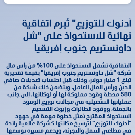
أدنوك للتوزيع" تُبرم اتفاقية
نهائية للاستحواذ على "شل
داونستريم جنوب إفريقيا
الاتفاقية تشمل الاستحواذ على 100% من رأس مال
شركة "شل داونستريم جنوب إفريقيا" بقيمة تقديرية
تبلغ 1 مليار دولار، وذلك قبل احتساب تعديلات صافي
الدين ورأس المال العامل، ويتضمن ذلك شبكة من
580 محطة وقود مملوكة لها أو لوكلائها، إلى جانب
عملياتها التشغيلية في مجالات توزيع الوقود
بالجملة، ووقود الطائرات وزيوت التشحيم
الاستحواذ المقترح يُمثل خطوة مهمة في جهود
"أدنوك للتوزيع" لترسيخ مكانتها كشركة عالمية رائدة
في قطاعَي التنقل والتجزئة، ويدعم مسيرة توسعها